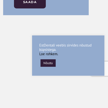
SAADA
EstDentali veebis sirvides nõustud
küpsistega.
Loe rohkem.
Nõustu