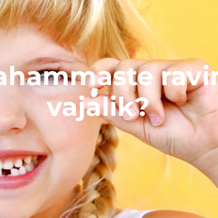
ahammaste ravi
vajalik?