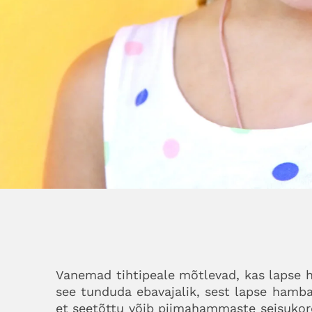
Vanemad tihtipeale mõtlevad, kas lapse h
see tunduda ebavajalik, sest lapse hamba
et seetõttu võib piimahammaste seisuko