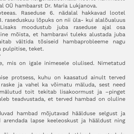
tal OÜ hambaarst Dr. Maria Lukjanova.
teeas. Raseduse 6. nädalal hakkavad lootel
raseduskuu lõpuks on nii üla- kui alalõualuus
 Lisaks moodustub juba raseduse ajal osa
ine mõista, et hambaravi tuleks alustada juba
aitab vältida tõsiseid hambaprobleeme nagu
 pulpitise, teket.
?
, mis on igale inimesele olulised. Nimetatud
se protsess, kuhu on kaasatud ainult terved
raske ja vahel ka võimatu mäluda, sest need
 mälutud toit tekitab lisakoormust ja –pinget
uleb teadvustada, et terved hambad on oluline
duvad hambad mõjutavad häälduse selgust ja
d arendada lapse keeleoskust ja hääldust ning