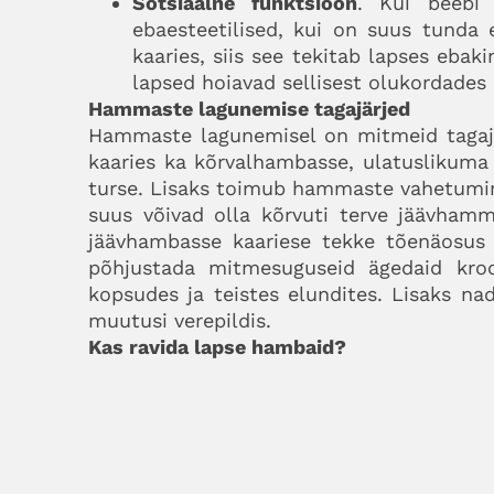
Sotsiaalne funktsioon
. Kui beebi
ebaesteetilised, kui on suus tunda
kaaries, siis see tekitab lapses ebaki
lapsed hoiavad sellisest olukordades 
Hammaste lagunemise tagajärjed
Hammaste lagunemisel on mitmeid tagaj
kaaries ka kõrvalhambasse, ulatuslikuma 
turse. Lisaks toimub hammaste vahetumine
suus võivad olla kõrvuti terve jäävham
jäävhambasse kaariese tekke tõenäosus
põhjustada mitmesuguseid ägedaid kroon
kopsudes ja teistes elundites. Lisaks nad
muutusi verepildis.
Kas ravida lapse hambaid?
Hambakaarieseks nimetatakse hambaka
hambamäda. Laiemas tähenduses on kaari
tekitavate pisikutega nakatajaks on ena
enda suust läbikäinud luti, lusika või
parodontiit ehk hambajuureümbrise p