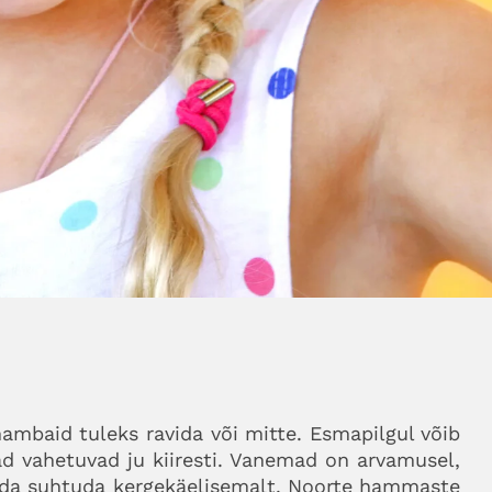
ambaid tuleks ravida või mitte. Esmapilgul võib
d vahetuvad ju kiiresti. Vanemad on arvamusel,
rda suhtuda kergekäelisemalt. Noorte hammaste