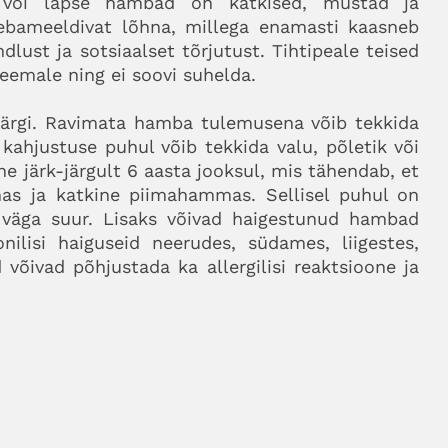
 või lapse hambad on katkised, mustad ja
 ebameeldivat lõhna, millega enamasti kaasneb
ndlust ja sotsiaalset tõrjutust. Tihtipeale teised
eemale ning ei soovi suhelda.
ärgi. Ravimata hamba tulemusena võib tekkida
kahjustuse puhul võib tekkida valu, põletik või
 järk-järgult 6 aasta jooksul, mis tähendab, et
mas ja katkine piimahammas. Sellisel puhul on
 väga suur. Lisaks võivad haigestunud hambad
ilisi haiguseid neerudes, südames, liigestes,
 võivad põhjustada ka allergilisi reaktsioone ja
tu pisikute põhjustatud hambasööbijat ehk
es maailma levinumaid nakkushaigusi. Kaariest
masti väikelapse ema või keegi teine lähedane
 suule suudlusega. Sellest edasi võib areneda
õletik, mis on progresseeruv igemehaigus.