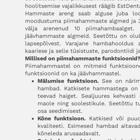
hoolitsemise vajalikkusest räägib EstDen
Hammaste areng saab alguse juba loo
moodustuma piimahammaste algmed ja 3. 
välja arenenud 10 piimahambaalget.
jäävhammaste algmeid. Seetõttu on olul
lapsepõlvest. Varajane hambahooldus 
kaariese ja selle tüsistuste, parodontiidi ja
Millised on piimahammaste funktsioonid
Piimahammastel on mitmeid funktsioone
funktsioonid on ka jäävhammastel.
Mälumise funktsioon.
See on närimi
hambad. Katkisete hammastega on 
teevad haiget. Sealjuures kehvasti
maole ning soolestikule. Seetõttu t
osa seedimisest.
Kõne funktsioon.
Katkised või puu
kvaliteeti. Esimesed hambad aitava
kõneleda arusaadavalt.