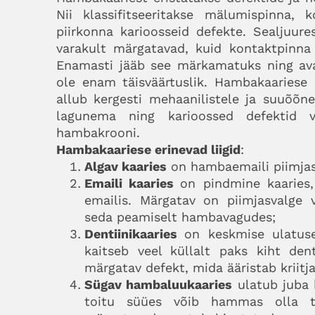
Nii klassifitseeritakse mälumispinna,
piirkonna karioosseid defekte. Sealjuur
varakult märgatavad, kuid kontaktpinna
Enamasti jääb see märkamatuks ning avas
ole enam täisväärtuslik. Hambakaariese
allub kergesti mehaanilistele ja suuõõn
lagunema ning karioossed defektid v
hambakrooni.
Hambakaariese erinevad liigid
:
Algav kaaries
on hambaemaili piimjas
Emaili kaaries
on pindmine kaaries,
emailis. Märgatav on piimjasvalge
seda peamiselt hambavagudes;
Dentiinikaaries
on keskmise ulatus
kaitseb veel küllalt paks kiht dent
märgatav defekt, mida ääristab kriitj
Sügav hambaluukaaries
ulatub juba 
toitu süües võib hammas olla tu