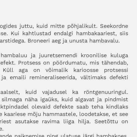
gides juttu, kuid mitte põhjalikult. Seekordne
se. Kui kahtlustad endalgi hambakaariest, siis
rstidega. Broneeri aeg ja unusta hambavalu.
hambaluu ja juuretsemendi kroonilise kuluga
 defekt. Protsess on pöördumatu, mis tähendab,
Küll aga on võimalik karioosse protsessi
ja emaili remineraliseerida, vältimaks defekti
aalselt, kuid vajadusel ka röntgenuuringul.
a silmaga näha igaüks, kuid algavat ja pindmist
ktpindadel olevaid defekte saab teha kindlaks
se kaariese mõju hammastele, loodetakse, et see
iest asutakse ravima liiga hilja. Seetõttu on
e.
nende paiknemise ning ulatuse järgi hambakoes.