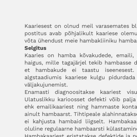
Kaariesest on olnud meil varasemates blo
postitus avab põhjalikult kaariese olemu
võta ühendust meie hambakliiniku hambaa
Selgitus
Kaaries on hamba kõvakudede, emaili, 
haigus, mille tagajärjel tekib hambasse
et hambakude ei taastu iseenesest. 
algstaadiumis kaariese kulgu pidurdada 
väljakujunemist.
Enamasti diagnoositakse kaariest visu
Ulatuslikku karioosset defekti võib palj
ehk emailikaariest ning hammaste konta
ainult hambaarst. Tihtipeale alahinnatak
ei kahjusta hambaid liigselt. Hambakaar
oluline regulaarne hambaarsti külastamin
Hambakaariest eristatakse defektide ja 