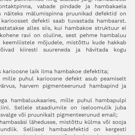
 kontaktpinna, vabade pindade ja hambakaela
es näiteks mälumispinna pruunikad defektid on
 karioosset defekti saab tuvastada hambaarst.
tatakse alles siis, kui hambakoe struktuur ei
 kohene ravi on oluline, sest pehme hambaluu
e keemilistele mõjudele, mistõttu kude hakkab
õivad kiiresti suureneda ja hävitada kogu
 karioosne laik ilma hambakoe defektita;
 mille puhul karioosne defekt asub peamiselt
 värvus, harvem pigmenteerunud hambapind ja
ega hambaluukaaries, mille puhul hambapulpi
iini. Sellele staadiumile on iseloomulik juba
asvalge või pruunikalt pigmenteerunud email;
hambasäsi lähedusse, mistõttu külma või sooja
ndlik. Sellised hambadefektid on kergesti