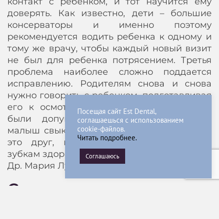
контакт с ребенком, и тот научится ему
доверять. Как известно, дети – большие
консерваторы и именно поэтому
рекомендуется водить ребенка к одному и
тому же врачу, чтобы каждый новый визит
не был для ребенка потрясением. Третья
проблема наиболее сложно поддается
исправлению. Родителям снова и снова
нужно говорить с ребенком, подготавливая
его к осмотру, избегая ошибок, которые
Посещая сайт Est Dental,
были допущены ранее. Со временем
соглашаешься с использованием
cookie-файлов.
малыш свыкнется с тем, что зубной врач –
Читать подробнее.
это друг, который поможет оставаться
зубкам здоровыми и красивыми»
Соглашаюсь
Др. Мария Лукьянова / EstDental OÜ
Спроси время на прием